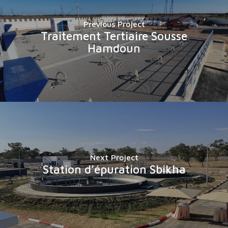
Previous Project
Traitement Tertiaire Sousse
Hamdoun
Next Project
Station d’épuration Sbikha