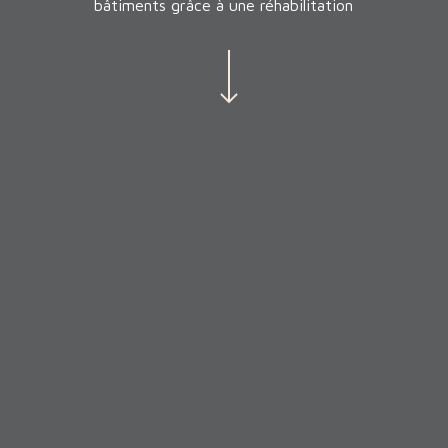
bâtiments grâce à une réhabilitation
Navigate to the next section